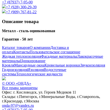
+7 (87937) 7-95-00
+7 (928) 300-29-39
+7 (909) 767-81-22
Описание товара
Металл - сталь оцинкованная
Гарантия - 50 лет
Каталог товаров
О компании
Доставка и
оплата
Контакты
Пользовательское соглашение
Жидкая теплоизоляция
Фасадные материалы
Лакокрасочные
материалы
Цинкирование
Кровля
Мансардные окна
Кровельные воронки
Звукоизоляция
Гидроизоляция
Изоляция
Водосточные
системы
Технологические жидкости
© ООО «ОНДА»
Все права защищены
Офис:
г. Кисловодск, ул. Героев Медиков 11
Склады:
г.Пятигорск, г.Минеральные Воды, г.Ставрополь,
г.Краснодар, г.Москва
onda-97@yandex.ru
+7 (87937) 7-95-00