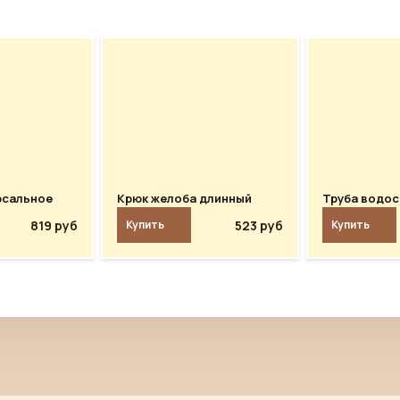
рсальное
Крюк желоба длинный
Труба водос
819 руб
523 руб
Купить
Купить