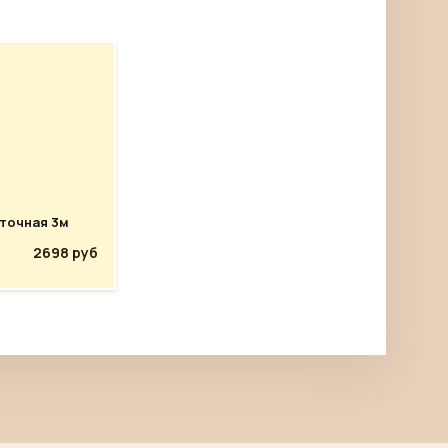
точная 3м
2698 руб