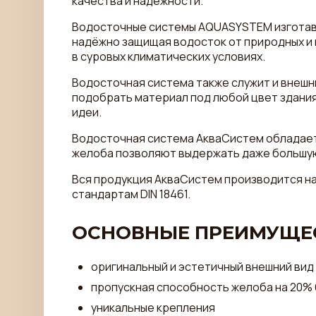
качества и надёжности.
Водосточные системы AQUASYSTEM изготавли
надёжно защищая водосток от природных и 
в суровых климатических условиях.
Водосточная система также служит и внеш
подобрать материал под любой цвет здани
идеи.
Водосточная система AкваСистем обладает
желоба позволяют выдержать даже большую
Вся продукция AкваСистем производится н
стандартам DIN 18461.
ОСНОВНЫЕ ПРЕИМУЩЕС
оригинальный и эстетичный внешний вид
пропускная способность желоба на 20% 
уникальные крепления