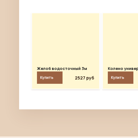
Желоб водосточный 3м
Колено униве
2527 руб
Купить
Купить